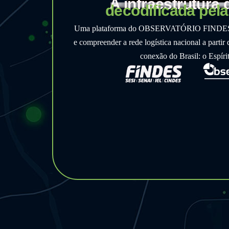
A infraestrutura 
decodificada pel
Uma plataforma do OBSERVATÓRIO FINDES par
e compreender a rede logística nacional a partir
conexão do Brasil: o Espíri