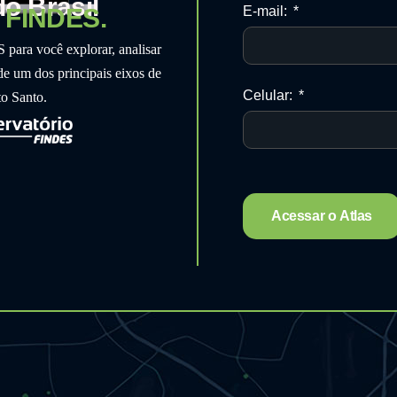
do Brasil
a FINDES.
E-mail:
a você explorar, analisar
 de um dos principais eixos de
Celular:
to Santo.
Acessar o Atlas