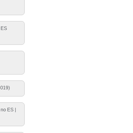
o ES
2019)
 no ES |