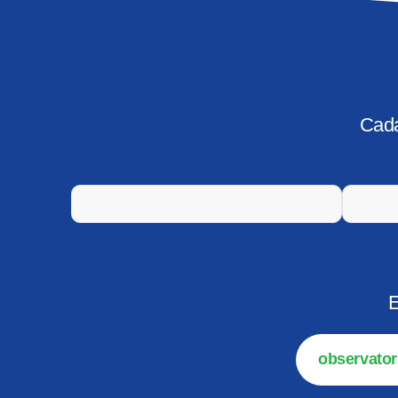
Cada
Nome
E-mail
E
observator