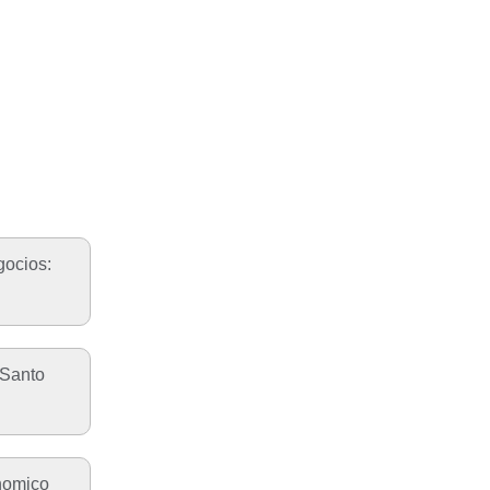
gocios:
 Santo
nomico