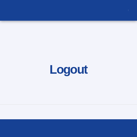
nce
Logout