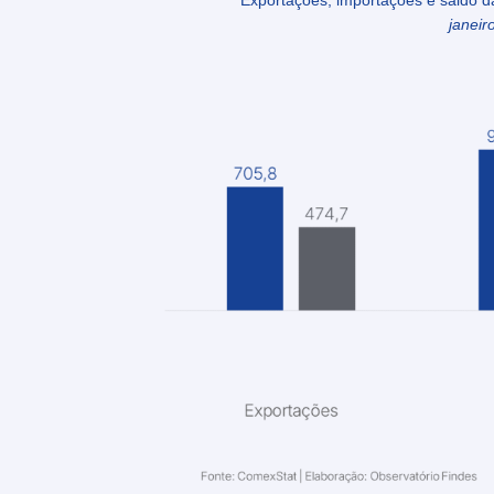
Exportações, importações e saldo d
janeir