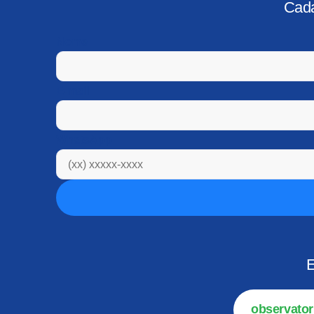
Cada
Nome
E-mail
WhatsApp
E
observator