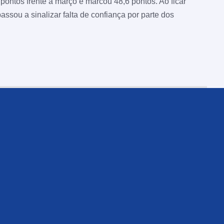
 pontos frente a março e marcou 48,6 pontos. Ao ficar
assou a sinalizar falta de confiança por parte dos