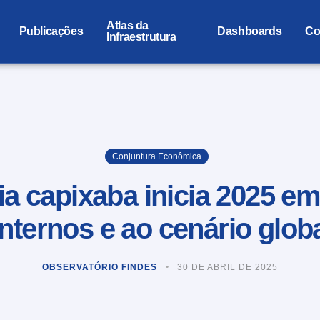
Atlas da
Publicações
Dashboards
Co
Infraestrutura
Conjuntura Econômica
ia capixaba inicia 2025 e
internos e ao cenário glob
OBSERVATÓRIO FINDES
30 DE ABRIL DE 2025